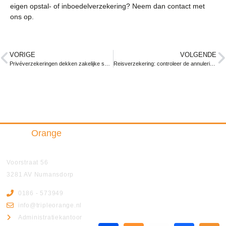
eigen opstal- of inboedelverzekering? Neem dan contact met
ons op.
VORIGE
VOLGENDE
Privéverzekeringen dekken zakelijke schade niet
Reisverzekering: controleer de annuleringsvoorwaarden goed!
Triple
Orange
Insurance & Finance B.V.
Voorstraat 56
3281 AV Numansdorp
0186 - 573949
info@tripleorange.nl
Administratiekantoor