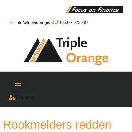
info@tripleorange.nl
0186 - 573949
Polismap
Rookmelders redden