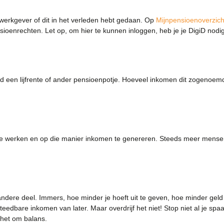
 werkgever of dit in het verleden hebt gedaan. Op
Mijnpensioenoverzich
enrechten. Let op, om hier te kunnen inloggen, heb je je DigiD nodig
ld een lijfrente of ander pensioenpotje. Hoeveel inkomen dit zogenoemd
 werken en op die manier inkomen te genereren. Steeds meer mensen k
andere deel. Immers, hoe minder je hoeft uit te geven, hoe minder geld
eedbare inkomen van later. Maar overdrijf het niet! Stop niet al je spa
 het om balans.