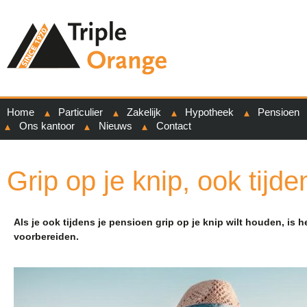
Home
Particulier
Zakelijk
Hypotheek
Pensioen
Ons kantoor
Nieuws
Contact
Grip op je knip, ook tijd
Als je ook tijdens je pensioen grip op je knip wilt houden, is 
voorbereiden.