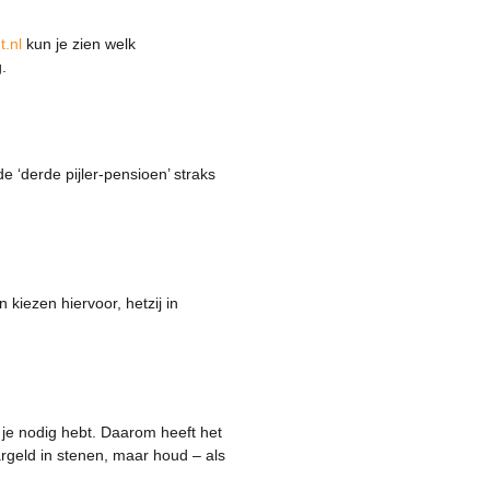
t.nl
kun je zien welk
.
e ‘derde pijler-pensioen’ straks
iezen hiervoor, hetzij in
 je nodig hebt. Daarom heeft het
argeld in stenen, maar houd – als