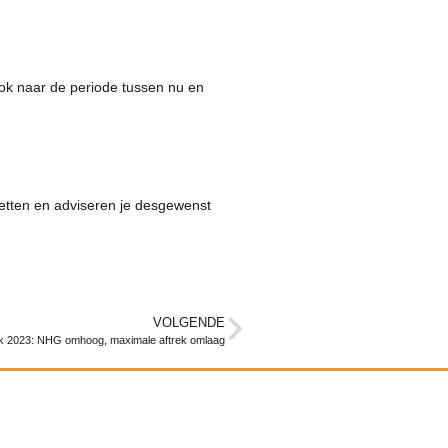
r ook naar de periode tussen nu en
 zetten en adviseren je desgewenst
VOLGENDE
k 2023: NHG omhoog, maximale aftrek omlaag