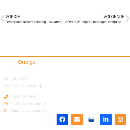
VORIGE
VOLGENDE
Overlijdensrisicoverzekering, uitvaartverzekering of allebei?
AOW 2024: hogere bedragen, leeftijd naar 67 jaar
Triple
Orange
Insurance & Finance B.V.
Voorstraat 56
3281 AV Numansdorp
0186 - 573949
info@tripleorange.nl
Administratiekantoor