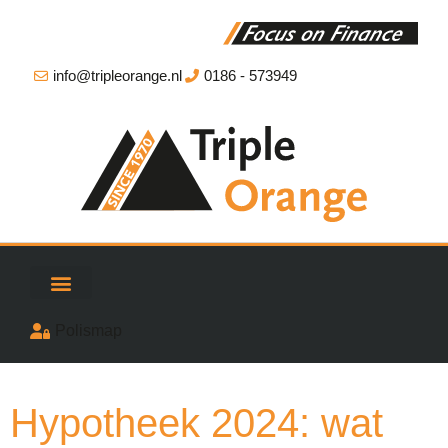
info@tripleorange.nl
0186 - 573949
Polismap
Hypotheek 2024: wat