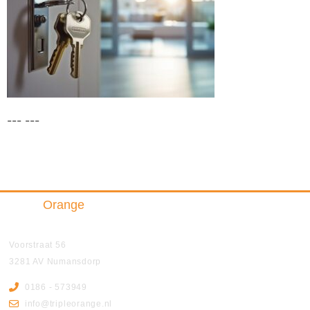
--- ---
Triple
Orange
Insurance & Finance B.V.
Voorstraat 56
3281 AV Numansdorp
0186 - 573949
info@tripleorange.nl