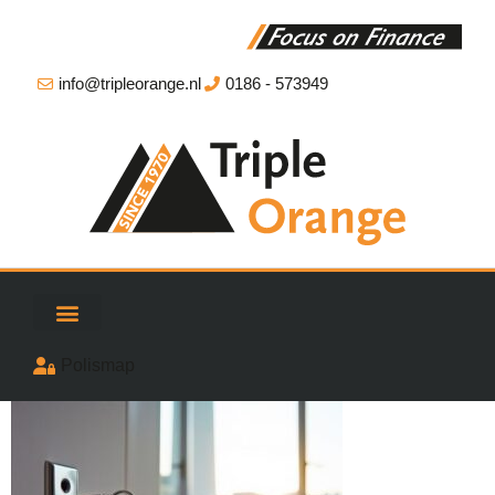
info@tripleorange.nl
0186 - 573949
Polismap