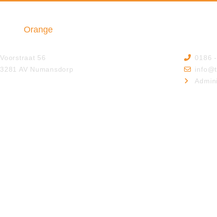
Triple
Orange
Insurance & Finance B.V.
Voorstraat 56
0186 
3281 AV Numansdorp
info@t
Admini