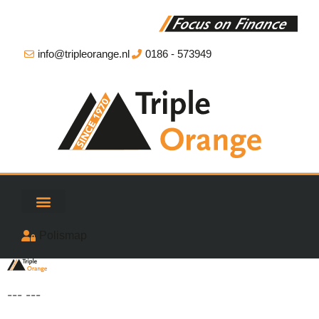
info@tripleorange.nl
0186 - 573949
Polismap
--- ---