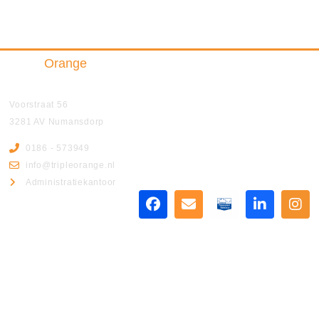
Triple
Orange
Insurance & Finance B.V.
Voorstraat 56
3281 AV Numansdorp
0186 - 573949
info@tripleorange.nl
Administratiekantoor