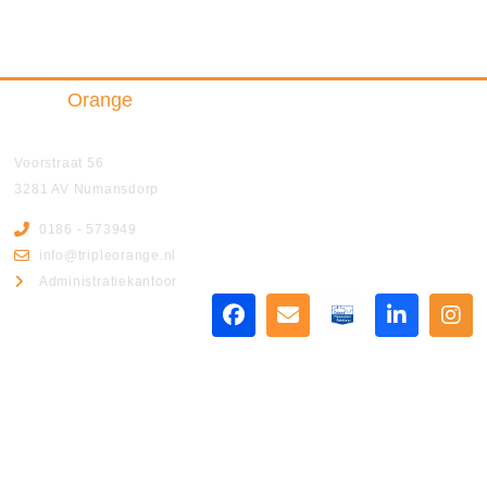
Triple
Orange
Insurance & Finance B.V.
Voorstraat 56
3281 AV Numansdorp
0186 - 573949
info@tripleorange.nl
Administratiekantoor