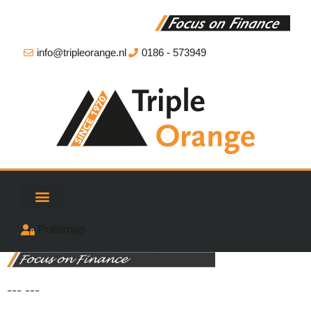
info@tripleorange.nl
0186 - 573949
Polismap
--- ---