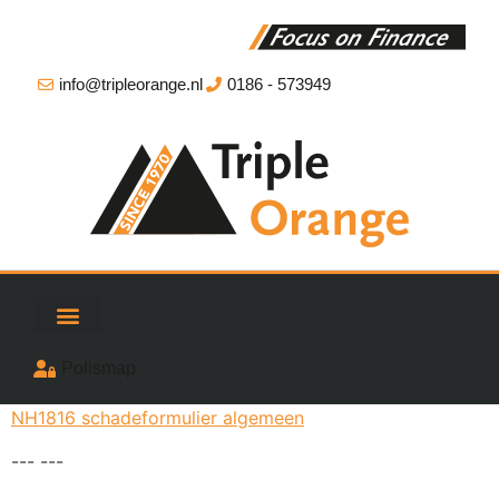
info@tripleorange.nl
0186 - 573949
Polismap
NH1816 schadeformulier algemeen
--- ---