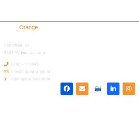
Triple
Orange
Insurance & Finance B.V.
Voorstraat 56
3281 AV Numansdorp
0186 - 573949
info@tripleorange.nl
Administratiekantoor