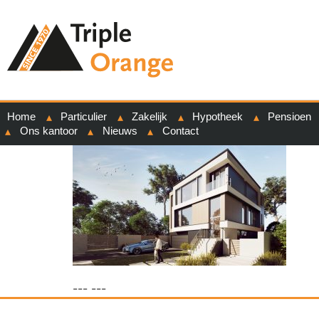
Home
Particulier
Zakelijk
Hypotheek
Pensioen
Ons kantoor
Nieuws
Contact
--- ---