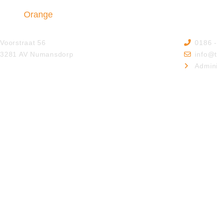
Triple
Orange
Insurance & Finance B.V.
Voorstraat 56
0186 
3281 AV Numansdorp
info@t
Admini