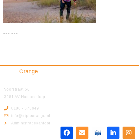
--- ---
Triple
Orange
Insurance & Finance B.V.
Voorstraat 56
3281 AV Numansdorp
0186 - 573949
info@tripleorange.nl
Administratiekantoor