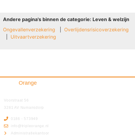
Andere pagina's binnen de categorie: Leven & welzijn
Ongevallenverzekering
Overlijdensrisicoverzekering
Uitvaartverzekering
Triple
Orange
Insurance & Finance B.V.
Voorstraat 56
3281 AV Numansdorp
0186 - 573949
info@tripleorange.nl
Administratiekantoor