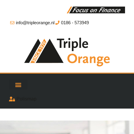
info@tripleorange.nl
0186 - 573949
Polismap