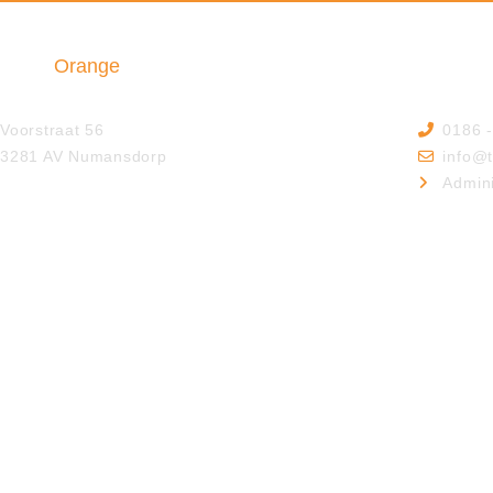
Triple
Orange
Insurance & Finance B.V.
Voorstraat 56
0186 
3281 AV Numansdorp
info@t
Admini