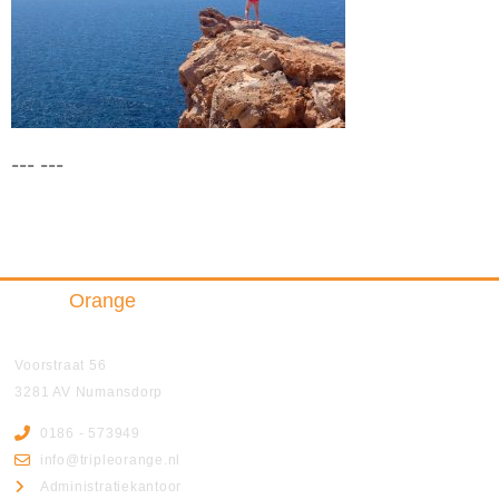
--- ---
Triple
Orange
Insurance & Finance B.V.
Voorstraat 56
3281 AV Numansdorp
0186 - 573949
info@tripleorange.nl
Administratiekantoor