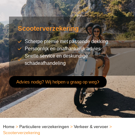
Scooterverzekering
Scherpe premie met passende dekking
Persoonlijk en onafhankelijk advies
Snelle service en deskundige
schadeafhandeling
Advies nodig? Wij helpen u graag op weg
Home
>
Particuliere verzekeringen
>
Verkeer & vervoer
>
Scooterverzekering