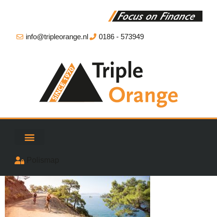
info@tripleorange.nl
0186 - 573949
Polismap