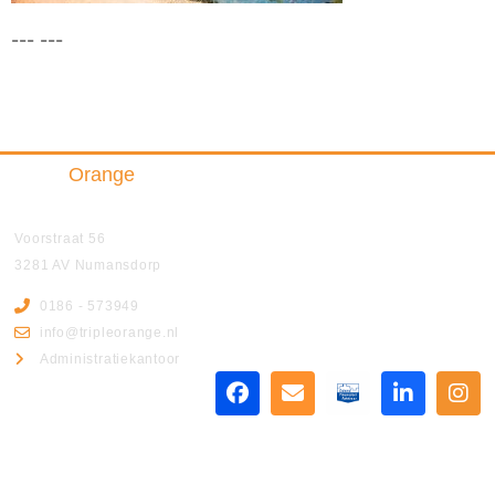
--- ---
Triple
Orange
Insurance & Finance B.V.
Voorstraat 56
3281 AV Numansdorp
0186 - 573949
info@tripleorange.nl
Administratiekantoor