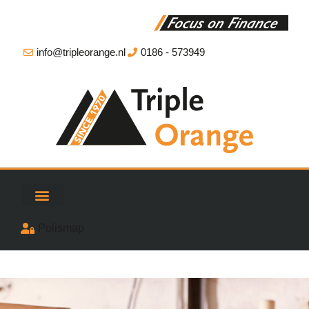
info@tripleorange.nl
0186 - 573949
Polismap