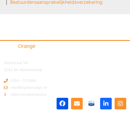
Bestuurdersaansprakelijkheidsverzekering
Triple
Orange
Insurance & Finance B.V.
Voorstraat 56
3281 AV Numansdorp
0186 - 573949
info@tripleorange.nl
Administratiekantoor