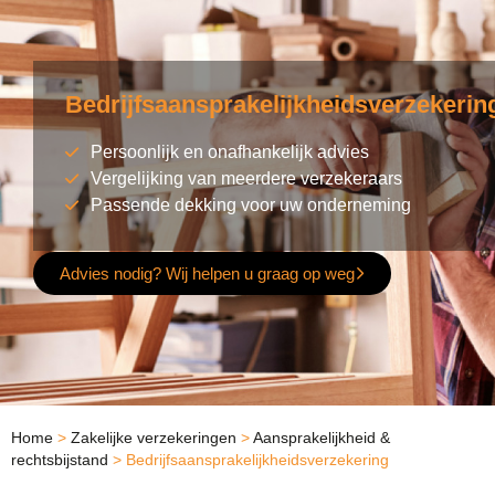
Bedrijfsaansprakelijkheidsverzekerin
Persoonlijk en onafhankelijk advies
Vergelijking van meerdere verzekeraars
Passende dekking voor uw onderneming
Advies nodig? Wij helpen u graag op weg
Home
>
Zakelijke verzekeringen
>
Aansprakelijkheid &
rechtsbijstand
>
Bedrijfsaansprakelijkheidsverzekering