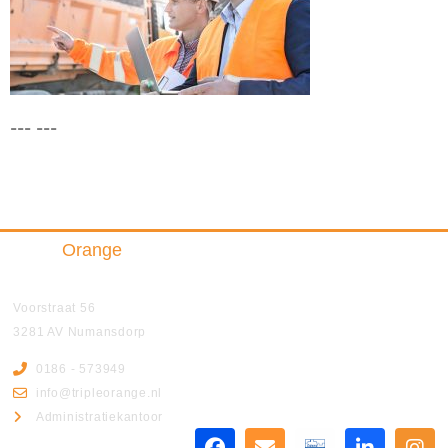
--- ---
Triple
Orange
Insurance & Finance B.V.
Voorstraat 56
3281 AV Numansdorp
0186 - 573949
info@tripleorange.nl
Administratiekantoor