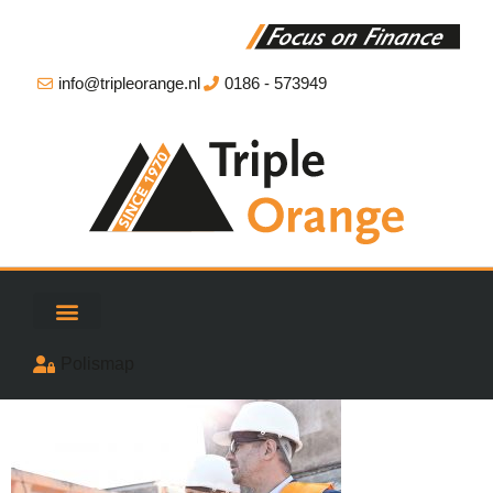
info@tripleorange.nl
0186 - 573949
Polismap