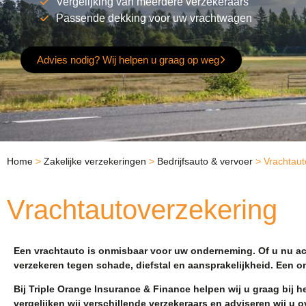
Vergelijking van meerdere verzekeraars
Passende dekking voor uw vrachtwagen
Advies nodig? Wij helpen u graag op weg
Home
>
Zakelijke verzekeringen
>
Bedrijfsauto & vervoer
>
Vrachtaut
Vrachtautoverzekering
Een vrachtauto is onmisbaar voor uw onderneming. Of u nu acti
verzekeren tegen schade, diefstal en aansprakelijkheid. Een o
Bij Triple Orange Insurance & Finance helpen wij u graag bij 
vergelijken wij verschillende verzekeraars en adviseren wij u