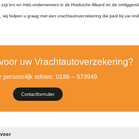
en, zzp’ers en mkb-ondernemers in de Hoeksche Waard en de omliggend
 wij helpen u graag met een vrachtautoverzekering die past bij uw on
 voor uw Vrachtautoverzekering?
r persoonlijk advies: 0186 – 573949
Contactformulier
rvoer