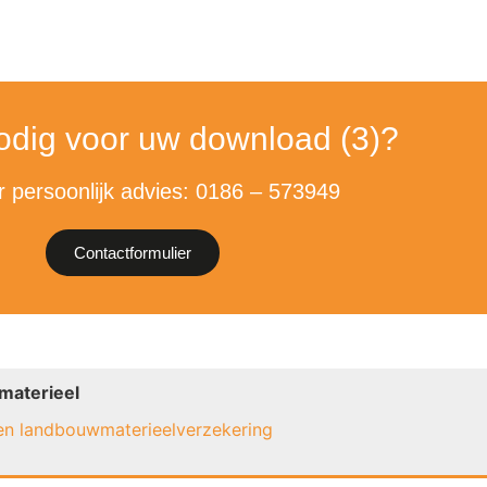
odig voor uw download (3)?
r persoonlijk advies: 0186 – 573949
Contactformulier
materieel
en landbouwmaterieelverzekering