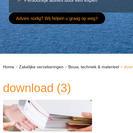
Persoonlijk advies door een expert
Advies nodig? Wij helpen u graag op weg
Home
>
Zakelijke verzekeringen
>
Bouw, techniek & materieel
>
down
download (3)