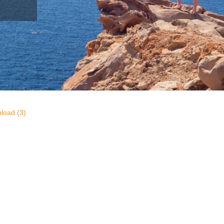
load (3)