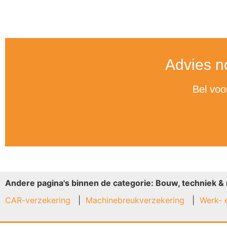
Advies n
Bel voo
Andere pagina's binnen de categorie: Bouw, techniek & 
CAR-verzekering
Machinebreukverzekering
Werk- 