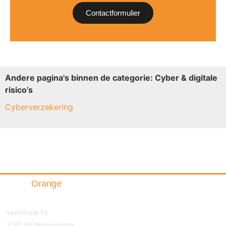
Contactformulier
Andere pagina's binnen de categorie: Cyber & digitale
risico’s
Cyberverzekering
Triple
Orange
Insurance & Finance B.V.
Voorstraat 56
3281 AV Numansdorp