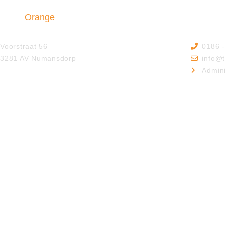
Triple
Orange
Insurance & Finance B.V.
Voorstraat 56
0186 
3281 AV Numansdorp
info@t
Admini