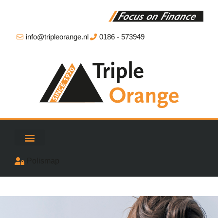
info@tripleorange.nl
0186 - 573949
Polismap