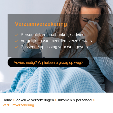
Verzuimverzekering
Persoonlijk en onafhankelijk advies
Vergelijking van meerdere verzekeraars
Passende oplossing voor werkgevers
Advies nodig? Wij helpen u graag op weg
Home
>
Zakelijke verzekeringen
>
Inkomen & personeel
>
Verzuimverzekering