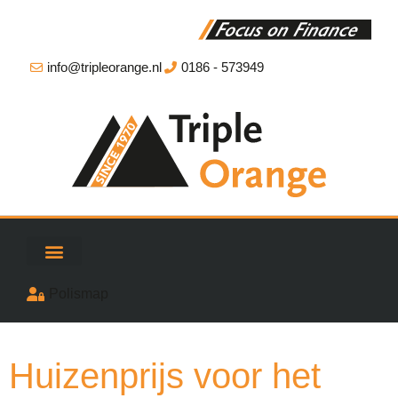
info@tripleorange.nl
0186 - 573949
Polismap
Huizenprijs voor het