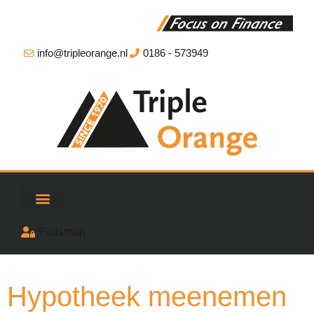
info@tripleorange.nl
0186 - 573949
Polismap
Hypotheek meenemen