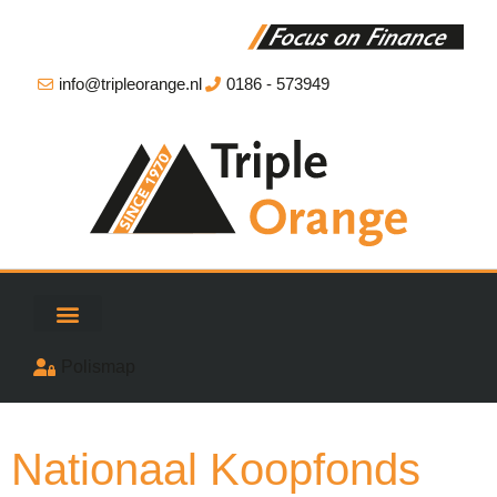
info@tripleorange.nl
0186 - 573949
Polismap
Nationaal Koopfonds