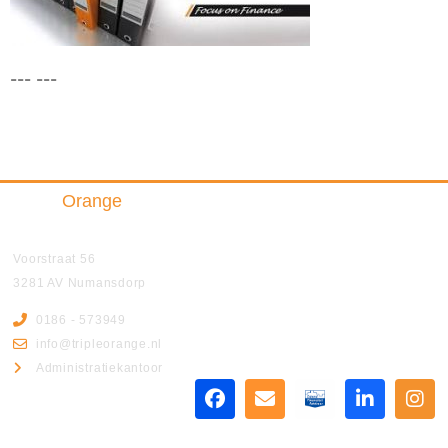
--- ---
Triple
Orange
Insurance & Finance B.V.
Voorstraat 56
3281 AV Numansdorp
0186 - 573949
info@tripleorange.nl
Administratiekantoor