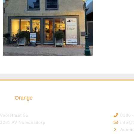
Triple
Orange
Insurance & Finance B.V.
Voorstraat 56
0186 
3281 AV Numansdorp
info@t
Admini