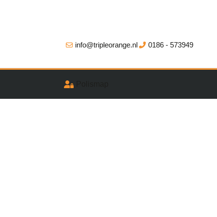
info@tripleorange.nl
0186 - 573949
Polismap