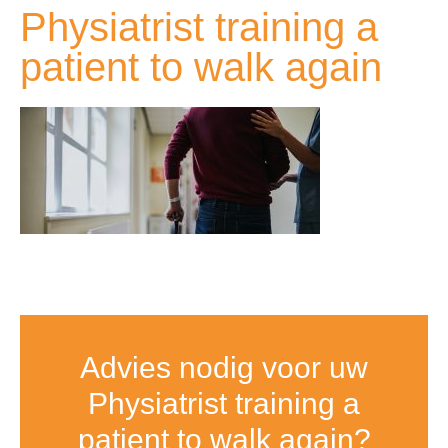
Physiatrist training a
patient to walk again
Advies nodig voor uw
Physiatrist training a
patient to walk again?