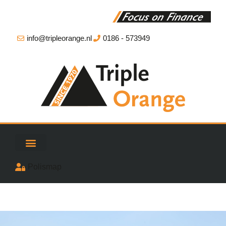
info@tripleorange.nl
0186 - 573949
Polismap